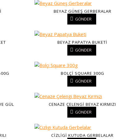
I
BEYAZ GÜNEŞ GERBERALAR
GÖNDER
KET
BEYAZ PAPATYA BUKETI
GÖNDER
500G
BOLÇI SQUARE 300G
GÖNDER
VE GÜL
CENAZE ÇELENGI BEYAZ KIRMIZI
GÖNDER
ILI
CIZLIGI KUTUDA GERBELALAR