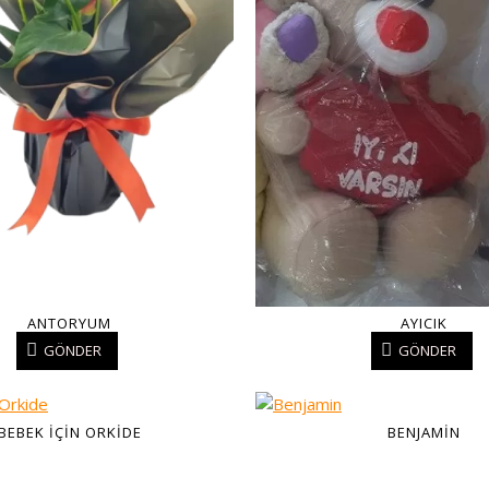
ANTORYUM
AYICIK
GÖNDER
GÖNDER
BEBEK IÇIN ORKIDE
BENJAMIN