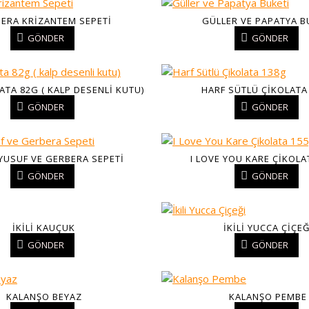
ERA KRIZANTEM SEPETI
GÜLLER VE PAPATYA B
GÖNDER
GÖNDER
ATA 82G ( KALP DESENLI KUTU)
HARF SÜTLÜ ÇIKOLATA
GÖNDER
GÖNDER
USUF VE GERBERA SEPETI
I LOVE YOU KARE ÇIKOLA
GÖNDER
GÖNDER
İKILI KAUÇUK
İKILI YUCCA ÇIÇEĞ
GÖNDER
GÖNDER
KALANŞO BEYAZ
KALANŞO PEMBE