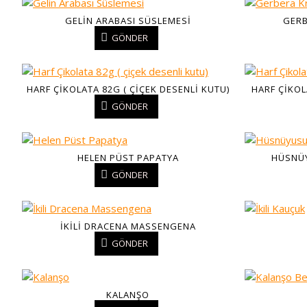
GELIN ARABASI SÜSLEMESI
GERB
GÖNDER
HARF ÇIKOLATA 82G ( ÇIÇEK DESENLI KUTU)
HARF ÇIKOL
GÖNDER
HELEN PÜST PAPATYA
HÜSNÜY
GÖNDER
İKILI DRACENA MASSENGENA
GÖNDER
KALANŞO