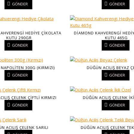
GÖNDER
GÖNDER
AHVERENGI HEDIYE ÇIKOLATA
DIAMOND KAHVERENGI HEDIY
KUTU 290GR
KUTU 465G
GÖNDER
GÖNDER
NAPOLITEN 300G (KIRMIZI)
DÜĞÜN ACILIŞ BEYAZ 
GÖNDER
GÖNDER
ILIŞ ÇELENK ÇIFTLI KIRMIZI
DÜĞÜN ACILIŞ ÇELENK İK
GÖNDER
GÖNDER
N ACILIŞ ÇELENK SARILI
DÜĞÜN ACILIŞ ÇELENK TEK