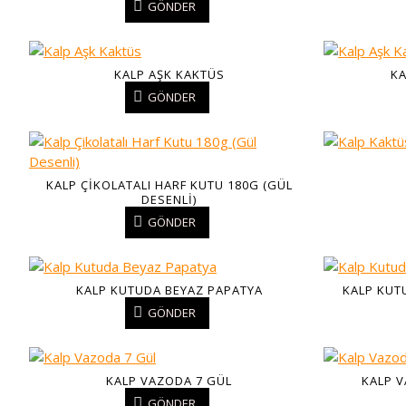
GÖNDER
KALP AŞK KAKTÜS
KA
GÖNDER
KALP ÇIKOLATALI HARF KUTU 180G (GÜL
DESENLI)
GÖNDER
KALP KUTUDA BEYAZ PAPATYA
KALP KUT
GÖNDER
KALP VAZODA 7 GÜL
KALP V
GÖNDER