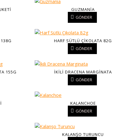
UKETI
GUZMANIA
GÖNDER
 138G
HARF SÜTLÜ ÇIKOLATA 82G
GÖNDER
TA 155G
İKILI DRACENA MARGINATA
GÖNDER
I
KALANCHOE
GÖNDER
KALANŞO TURUNCU