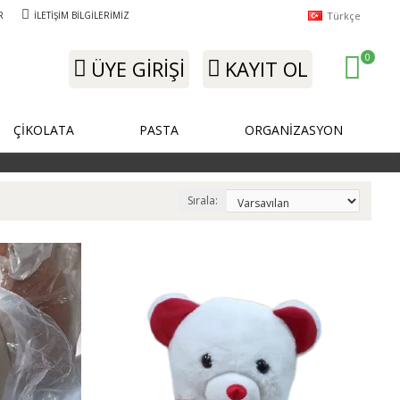
Türkçe
R
İLETIŞIM BILGILERIMIZ
0
ÜYE GIRIŞI
KAYIT OL
ÇİKOLATA
PASTA
ORGANİZASYON
Sırala: