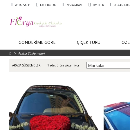
WHATSAPP
FACEBOOK
İNSTAGRAM
TWITTER
034460606
GÖNDERİME GÖRE
ÇİÇEK TÜRÜ
ÖZE
Araba Süslemeleri
1 adet ürün gösteriliyor
ARABA SÜSLEMELERI