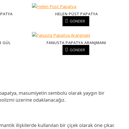
APATYA
HELEN PÜST PAPATYA
GÖNDER
3 GÜL
FANUSTA PAPATYA ARANJMANI
GÖNDER
yla papatya, masumiyetin sembolü olarak yaygın bir
mbolizmi üzerine odaklanacağız.
antik ilişkilerde kullanılan bir çiçek olarak öne çıkar.