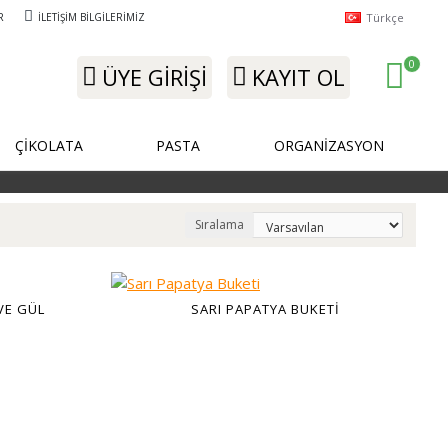
Türkçe
R
İLETIŞIM BILGILERIMIZ
0
ÜYE GIRIŞI
KAYIT OL
ÇİKOLATA
PASTA
ORGANİZASYON
Sıralama
VE GÜL
SARI PAPATYA BUKETI