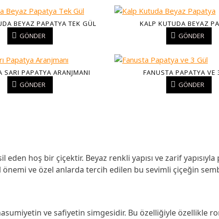
UDA BEYAZ PAPATYA TEK GÜL
KALP KUTUDA BEYAZ P
GÖNDER
GÖNDER
 SARI PAPATYA ARANJMANI
FANUSTA PAPATYA VE 
GÖNDER
GÖNDER
sil eden hoş bir çiçektir. Beyaz renkli yapısı ve zarif yapısı
el önemi ve özel anlarda tercih edilen bu sevimli çiçeğin se
sumiyetin ve safiyetin simgesidir. Bu özelliğiyle özellikle rom