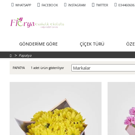
WHATSAPP
FACEBOOK
İNSTAGRAM
TWITTER
034460606
GÖNDERİME GÖRE
ÇİÇEK TÜRÜ
ÖZE
Papatya
1 adet ürün gösteriliyor
PAPATYA